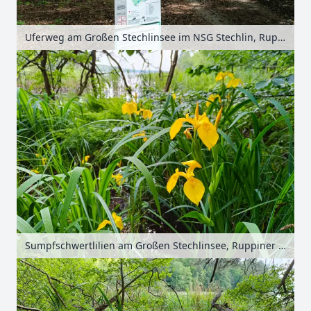
Uferweg am Großen Stechlinsee im NSG Stechlin, Ruppiner Seenland, Brandenburg, Deutschland
Sumpfschwertlilien am Großen Stechlinsee, Ruppiner Seenland, Brandenburg, Deutschland