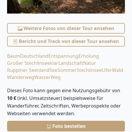
Weitere Fotos von dieser Tour ansehen
Bericht und Track von dieser Tour ansehen
Baum
Deutschland
Entspannung
Erholung
Großer Stechlinsee
klar
Landschaft
Natur
Ruppiner Seenland
See
Sommer
Stechlinsee
Ufer
Wald
Wanderweg
Wasser
Weg
Dieses Foto kann gegen eine Nutzungsgebühr von
10 €
(inkl. Umsatzsteuer) beispielsweise für
Wanderführer, Zeitschriften, Werbeprospekte oder
Webseiten verwendet werden.
Foto bestellen