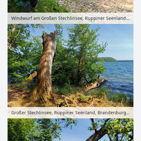
Windwurf am Großen Stechlinsee, Ruppiner Seenland, Brandenburg, Deutschland
Großer Stechlinsee, Ruppiner Seenland, Brandenburg, Deutschland