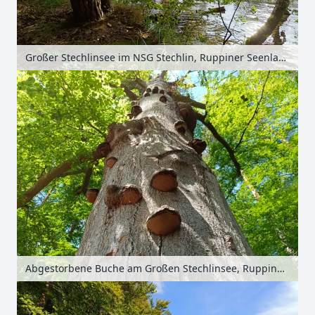
Großer Stechlinsee im NSG Stechlin, Ruppiner Seenland, Brandenburg, Deutschland
Abgestorbene Buche am Großen Stechlinsee, Ruppiner Seenland, Brandenburg, Deutschland