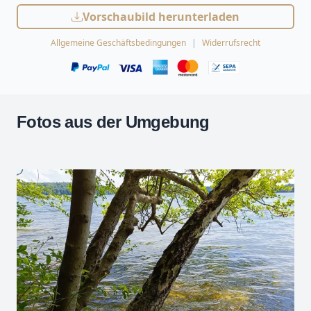
Vorschaubild herunterladen
Allgemeine Geschäftsbedingungen
Widerrufsrecht
Fotos aus der Umgebung
Leaflet
| Kartendaten ©
OpenStreetMap
-Mitwirkende
Zoomen mit Strg+Mausrad
+
−