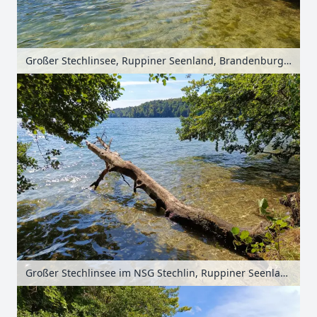
Großer Stechlinsee, Ruppiner Seenland, Brandenburg, Deutschland
Großer Stechlinsee im NSG Stechlin, Ruppiner Seenland, Brandenburg, Deutschland