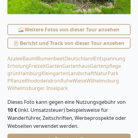
Weitere Fotos von dieser Tour ansehen
Bericht und Track von dieser Tour ansehen
Azalee
Baum
Blumenbeet
Deutschland
Entspannung
Erholung
Freizeit
Garten
Gartenhaus
Gartenpflege
grün
Hamburg
Kleingarten
Landschaft
Natur
Park
Pflanze
Rhododendron
Ruhe
Wiese
Wilhelmsburg
Wilhelmsburger Inselpark
Dieses Foto kann gegen eine Nutzungsgebühr von
10 €
(inkl. Umsatzsteuer) beispielsweise für
Wanderführer, Zeitschriften, Werbeprospekte oder
Webseiten verwendet werden.