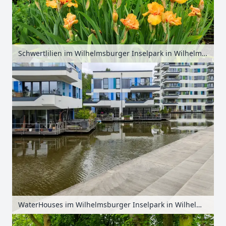
Schwertlilien im Wilhelmsburger Inselpark in Wilhelmsburg, Hamburg, Deutschland
WaterHouses im Wilhelmsburger Inselpark in Wilhelmsburg, Hamburg, Deutschland