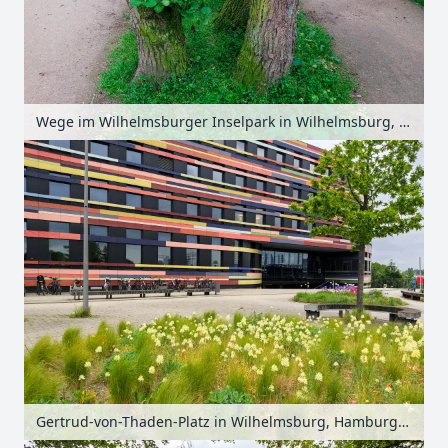
Wege im Wilhelmsburger Inselpark in Wilhelmsburg, Hamburg, Deutschland
Gertrud-von-Thaden-Platz in Wilhelmsburg, Hamburg, Deutschland