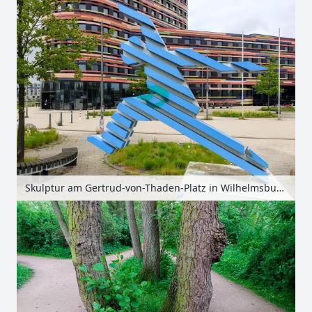
Skulptur am Gertrud-von-Thaden-Platz in Wilhelmsburg, Hamburg, Deutschland