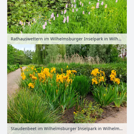
Rathauswettern im Wilhelmsburger Inselpark in Wilhelmsburg, Hamburg, Deutschland
Staudenbeet im Wilhelmsburger Inselpark in Wilhelmsburg, Hamburg, Deutschland