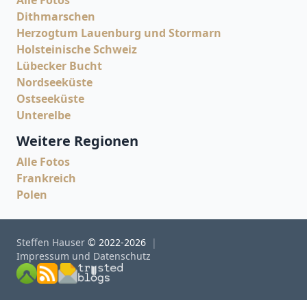
Alle Fotos
Dithmarschen
Herzogtum Lauenburg und Stormarn
Holsteinische Schweiz
Lübecker Bucht
Nordseeküste
Ostseeküste
Unterelbe
Weitere Regionen
Alle Fotos
Frankreich
Polen
Steffen Hauser
© 2022-2026
Impressum und Datenschutz