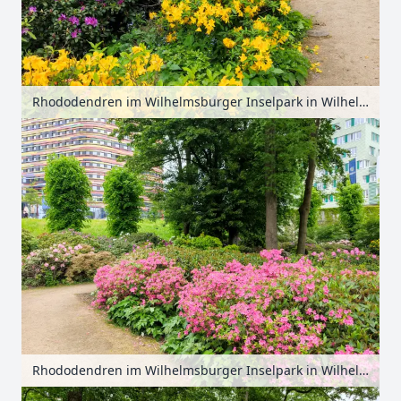
Rhododendren im Wilhelmsburger Inselpark in Wilhelmsburg, Hamburg, Deutschland
Rhododendren im Wilhelmsburger Inselpark in Wilhelmsburg, Hamburg, Deutschland