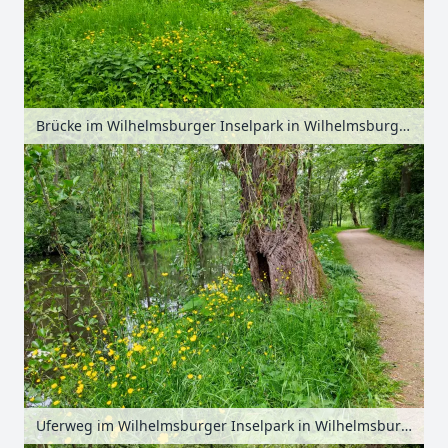
Brücke im Wilhelmsburger Inselpark in Wilhelmsburg, Hamburg, Deutschland
Uferweg im Wilhelmsburger Inselpark in Wilhelmsburg, Hamburg, Deutschland