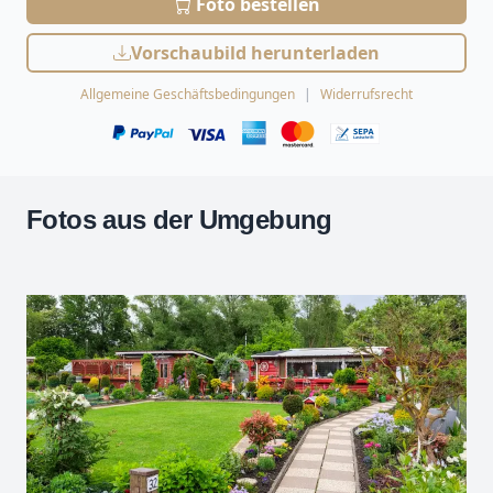
Foto bestellen
Vorschaubild herunterladen
Allgemeine Geschäftsbedingungen
Widerrufsrecht
Fotos aus der Umgebung
Leaflet
| Kartendaten ©
OpenStreetMap
-Mitwirkende
Zoomen mit Strg+Mausrad
+
−