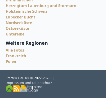
Dithmarschen
Herzogtum Lauenburg und Stormarn
Holsteinische Schweiz
Lübecker Bucht
Nordseeküste
Ostseeküste
Unterelbe
Weitere Regionen
Alle Fotos
Frankreich
Polen
Steffen Hauser
© 2022-2026
Impressum und Datenschutz