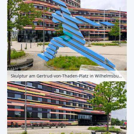
Skulptur am Gertrud-von-Thaden-Platz in Wilhelmsburg, Hamburg, Deutschland