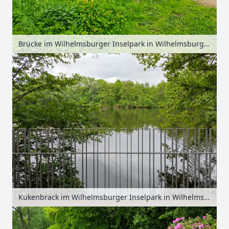
Brücke im Wilhelmsburger Inselpark in Wilhelmsburg, Hamburg, Deutschland
Kukenbrack im Wilhelmsburger Inselpark in Wilhelmsburg, Hamburg, Deutschland