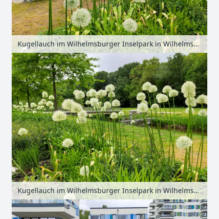
Kugellauch im Wilhelmsburger Inselpark in Wilhelmsburg, Hamburg, Deutschland
Kugellauch im Wilhelmsburger Inselpark in Wilhelmsburg, Hamburg, Deutschland