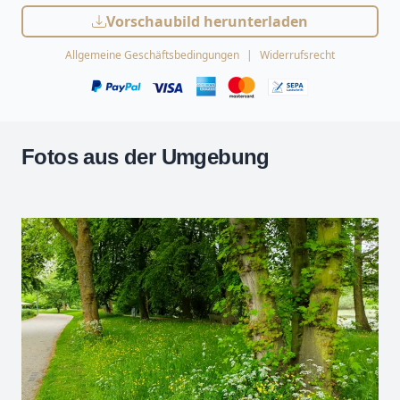
Vorschaubild herunterladen
Allgemeine Geschäftsbedingungen
Widerrufsrecht
Fotos aus der Umgebung
Leaflet
| Kartendaten ©
OpenStreetMap
-Mitwirkende
Zoomen mit Strg+Mausrad
+
−