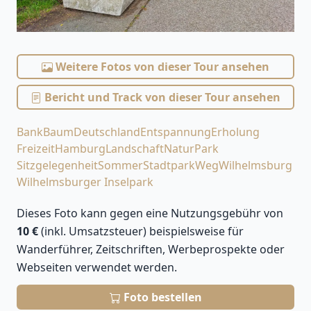
Weitere Fotos von dieser Tour ansehen
Bericht und Track von dieser Tour ansehen
Bank
Baum
Deutschland
Entspannung
Erholung
Freizeit
Hamburg
Landschaft
Natur
Park
Sitzgelegenheit
Sommer
Stadtpark
Weg
Wilhelmsburg
Wilhelmsburger Inselpark
Dieses Foto kann gegen eine Nutzungsgebühr von
10 €
(inkl. Umsatzsteuer) beispielsweise für
Wanderführer, Zeitschriften, Werbeprospekte oder
Webseiten verwendet werden.
Foto bestellen