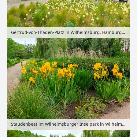
Gertrud-von-Thaden-Platz in Wilhelmsburg, Hamburg, Deutschland
Staudenbeet im Wilhelmsburger Inselpark in Wilhelmsburg, Hamburg, Deutschland