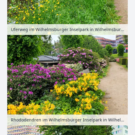
Uferweg im Wilhelmsburger Inselpark in Wilhelmsburg, Hamburg, Deutschland
Rhododendren im Wilhelmsburger Inselpark in Wilhelmsburg, Hamburg, Deutschland