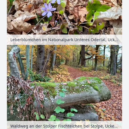
Leberblümchen im Nationalpark Unteres Odertal, Uckermark, Brandenburg, Deutschland
Waldweg an der Stolper Fischteichen bei Stolpe, Uckermark, Brandenburg, Deutschland