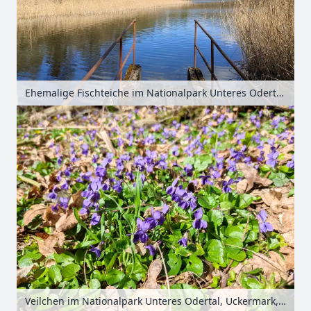
Ehemalige Fischteiche im Nationalpark Unteres Odertal, Uckermark, Brandenburg, Deutschland
Veilchen im Nationalpark Unteres Odertal, Uckermark, Brandenburg, Deutschland