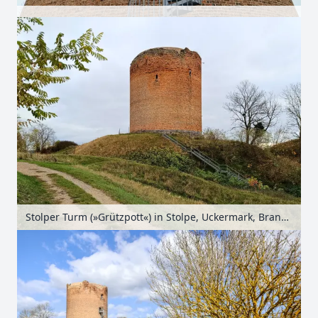
Stolper Turm (»Grützpott«) in Stolpe, Uckermark, Brandenburg, Deutschland