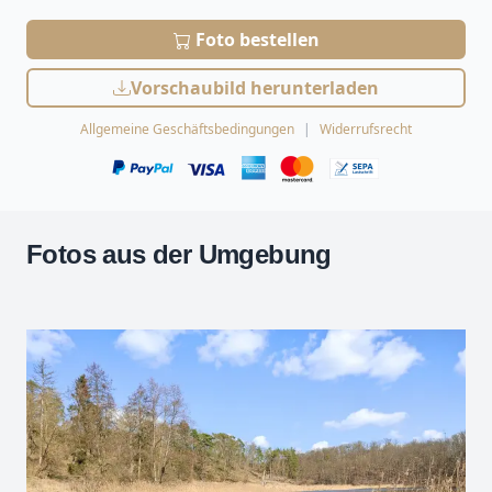
Foto bestellen
Vorschaubild herunterladen
Allgemeine Geschäftsbedingungen
Widerrufsrecht
Fotos aus der Umgebung
Leaflet
| Kartendaten ©
OpenStreetMap
-Mitwirkende
Zoomen mit Strg+Mausrad
+
−