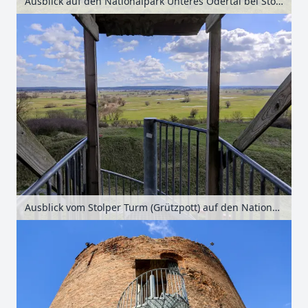
Ausblick auf den Nationalpark Unteres Odertal bei Stolpe, Uckermark, Brandenburg, Deutschland
Ausblick vom Stolper Turm (Grützpott) auf den Nationalpark Unteres Odertal bei Stolpe, Uckermark, Brandenburg, Deutschland