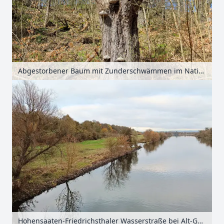
Abgestorbener Baum mit Zunderschwämmen im Nationalpark Unteres Odertal, Uckermark, Brandenburg, Deutschland
Hohensaaten-Friedrichsthaler Wasserstraße bei Alt-Galow, Uckermark, Brandenburg, Deutschland