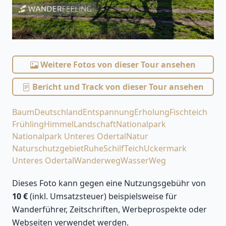
Weitere Fotos von dieser Tour ansehen
Bericht und Track von dieser Tour ansehen
Baum
Deutschland
Entspannung
Erholung
Fischteich
Frühling
Himmel
Landschaft
Nationalpark
Nationalpark Unteres Odertal
Natur
Naturschutzgebiet
Ruhe
Schilf
Teich
Uckermark
Unteres Odertal
Wanderweg
Wasser
Weg
Dieses Foto kann gegen eine Nutzungsgebühr von
10 €
(inkl. Umsatzsteuer) beispielsweise für
Wanderführer, Zeitschriften, Werbeprospekte oder
Webseiten verwendet werden.