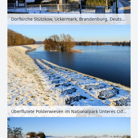
Dorfkirche Stützkow, Uckermark, Brandenburg, Deutschland
Überflutete Polderwiesen im Nationalpark Unteres Odertal, Uckermark, Brandenburg, Deutschland