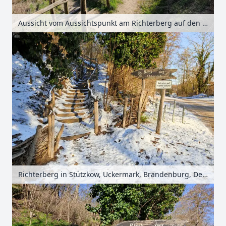
Aussicht vom Aussichtspunkt am Richterberg auf den Nationalpark Unteres Odertal bei Stützkow, Uckermark, Brandenburg, Deutschland
Richterberg in Stützkow, Uckermark, Brandenburg, Deutschland