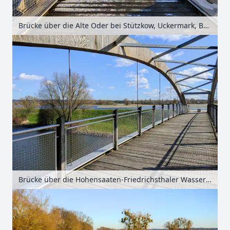
Brücke über die Alte Oder bei Stützkow, Uckermark, Brandenburg, Deutschland
Brücke über die Hohensaaten-Friedrichsthaler Wasserstraße bei Stützkow, Uckermark, Brandenburg, Deutschland