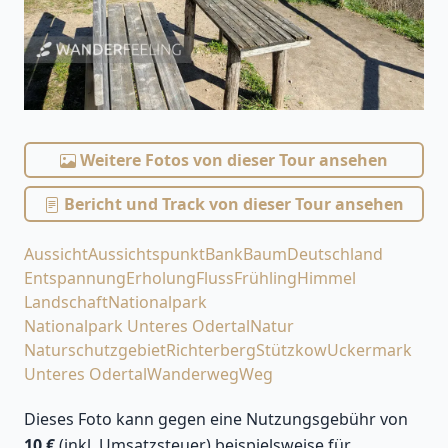
Weitere Fotos von dieser Tour ansehen
Bericht und Track von dieser Tour ansehen
Aussicht
Aussichtspunkt
Bank
Baum
Deutschland
Entspannung
Erholung
Fluss
Frühling
Himmel
Landschaft
Nationalpark
Nationalpark Unteres Odertal
Natur
Naturschutzgebiet
Richterberg
Stützkow
Uckermark
Unteres Odertal
Wanderweg
Weg
Dieses Foto kann gegen eine Nutzungsgebühr von
10 €
(inkl. Umsatzsteuer) beispielsweise für