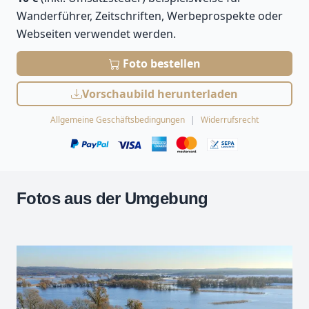
Wanderführer, Zeitschriften, Werbeprospekte oder
Webseiten verwendet werden.
Foto bestellen
Vorschaubild herunterladen
Allgemeine Geschäftsbedingungen
Widerrufsrecht
Fotos aus der Umgebung
Leaflet
| Kartendaten ©
OpenStreetMap
-Mitwirkende
Zoomen mit Strg+Mausrad
+
−