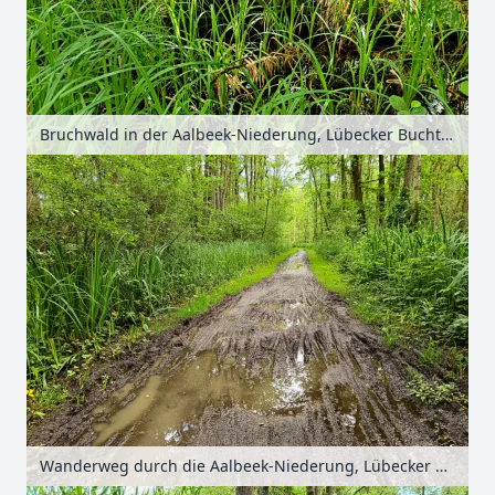
Bruchwald in der Aalbeek-Niederung, Lübecker Bucht, Schleswig-Holstein, Deutschland
Wanderweg durch die Aalbeek-Niederung, Lübecker Bucht, Schleswig-Holstein, Deutschland