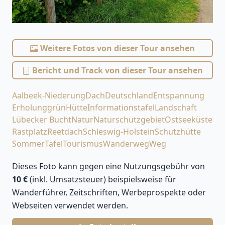
Weitere Fotos von dieser Tour ansehen
Bericht und Track von dieser Tour ansehen
Aalbeek-Niederung
Dach
Deutschland
Entspannung
Erholung
grün
Hütte
Informationstafel
Landschaft
Lübecker Bucht
Natur
Naturschutzgebiet
Ostseeküste
Rastplatz
Reetdach
Schleswig-Holstein
Schutzhütte
Sommer
Tafel
Tourismus
Wanderweg
Weg
Dieses Foto kann gegen eine Nutzungsgebühr von
10 €
(inkl. Umsatzsteuer) beispielsweise für
Wanderführer, Zeitschriften, Werbeprospekte oder
Webseiten verwendet werden.