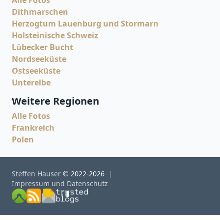
Alle Fotos
Dithmarschen
Herzogtum Lauenburg und Stormarn
Holsteinische Schweiz
Lübecker Bucht
Nordseeküste
Ostseeküste
Unterelbe
Weitere Regionen
Alle Fotos
Frankreich
Polen
Steffen Hauser
© 2022-2026
Impressum und Datenschutz