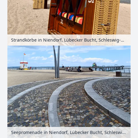
Strandkörbe in Niendorf, Lübecker Bucht, Schleswig-Holstein, Deutschland
Seepromenade in Niendorf, Lübecker Bucht, Schleswig-Holstein, Deutschland