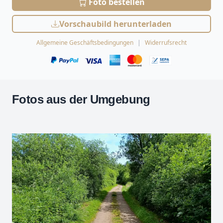
Foto bestellen
Vorschaubild herunterladen
Allgemeine Geschäftsbedingungen
Widerrufsrecht
Fotos aus der Umgebung
Leaflet
| Kartendaten ©
OpenStreetMap
-Mitwirkende
Zoomen mit Strg+Mausrad
+
−