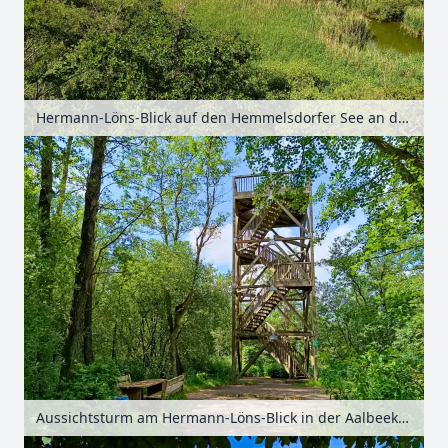
Hermann-Löns-Blick auf den Hemmelsdorfer See an der Aalbeek-Niederung, Lübecker Bucht, Schleswig-Holstein, Deutschland
Aussichtsturm am Hermann-Löns-Blick in der Aalbeek-Niederung, Lübecker Bucht, Schleswig-Holstein, Deutschland