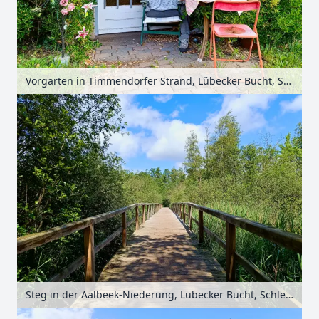
Vorgarten in Timmendorfer Strand, Lübecker Bucht, Schleswig-Holstein, Deutschland
Steg in der Aalbeek-Niederung, Lübecker Bucht, Schleswig-Holstein, Deutschland