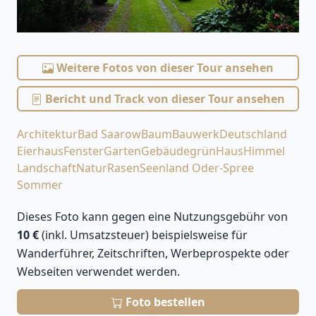
Weitere Fotos von dieser Tour ansehen
Bericht und Track von dieser Tour ansehen
Architektur
Bad Saarow
Baum
Bauwerk
Deutschland
Eierhaus
Fenster
Garten
Gebäude
grün
Haus
Himmel
Landschaft
Natur
Rasen
Seenland Oder-Spree
Sommer
Dieses Foto kann gegen eine Nutzungsgebühr von
10 €
(inkl. Umsatzsteuer) beispielsweise für
Wanderführer, Zeitschriften, Werbeprospekte oder
Webseiten verwendet werden.
Foto bestellen