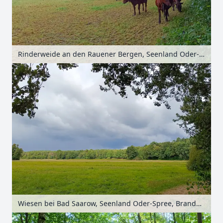
Rinderweide an den Rauener Bergen, Seenland Oder-Spree, Brandenburg, Deutschland
Wiesen bei Bad Saarow, Seenland Oder-Spree, Brandenburg, Deutschland