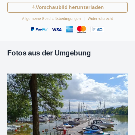
Vorschaubild herunterladen
Allgemeine Geschäftsbedingungen
Widerrufsrecht
Fotos aus der Umgebung
Leaflet
| Kartendaten ©
OpenStreetMap
-Mitwirkende
Zoomen mit Strg+Mausrad
+
−