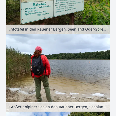
Infotafel in den Rauener Bergen, Seenland Oder-Spree, Brandenburg, Deutschland
Großer Kolpiner See an den Rauener Bergen, Seenland Oder-Spree, Brandenburg, Deutschland