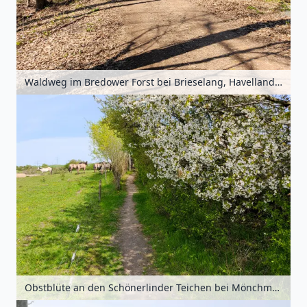
Waldweg im Bredower Forst bei Brieselang, Havelland, Brandenburg, Deutschland
Obstblüte an den Schönerlinder Teichen bei Mönchmühle, Barnimer Land, Brandenburg, Deutschland