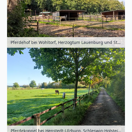
Pferdehof bei Wohltorf, Herzogtum Lauenburg und Stormarn, Schleswig-Holstein, Deutschland
Pferdekoppel bei Henstedt-Ulzburg, Schleswig-Holstein, Deutschland