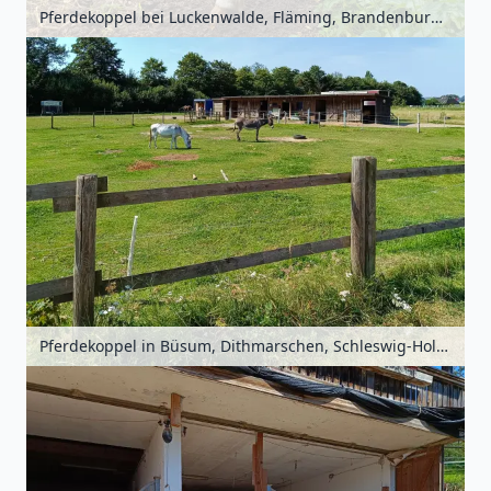
Pferdekoppel bei Luckenwalde, Fläming, Brandenburg, Deutschland
Pferdekoppel in Büsum, Dithmarschen, Schleswig-Holstein, Deutschland