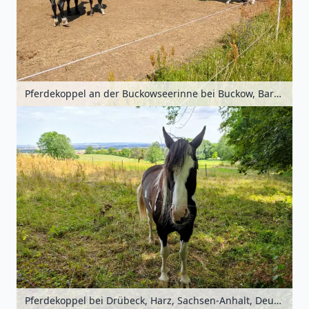
Pferdekoppel an der Buckowseerinne bei Buckow, Barnim, Brandenburg, Deutschland
Pferdekoppel bei Drübeck, Harz, Sachsen-Anhalt, Deutschland