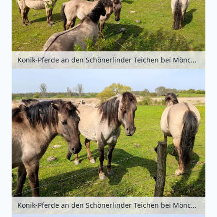
Konik-Pferde an den Schönerlinder Teichen bei Mönchmühle, Barnimer Land, Brandenburg, Deutschland
Konik-Pferde an den Schönerlinder Teichen bei Mönchmühle, Barnimer Land, Brandenburg, Deutschland