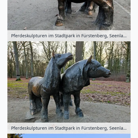
Pferdeskulpturen im Stadtpark in Fürstenberg, Seenland Oder-Spree, Brandenburg, Deutschland
Pferdeskulpturen im Stadtpark in Fürstenberg, Seenland Oder-Spree, Brandenburg, Deutschland