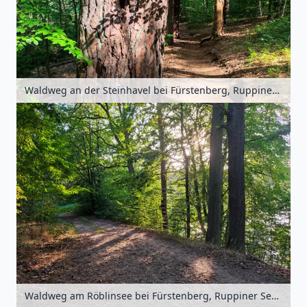
Waldweg an der Steinhavel bei Fürstenberg, Ruppiner Seenland, Brandenburg, Deutschland
Waldweg am Röblinsee bei Fürstenberg, Ruppiner Seenland, Brandenburg, Deutschland