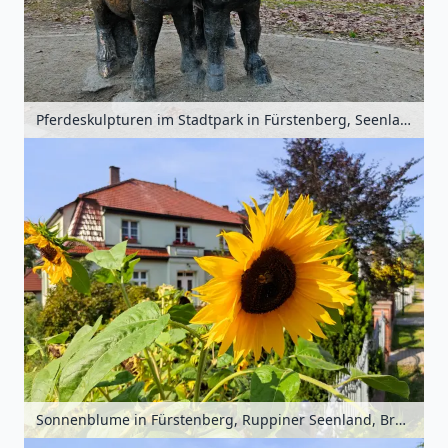
Pferdeskulpturen im Stadtpark in Fürstenberg, Seenland Oder-Spree, Brandenburg, Deutschland
Sonnenblume in Fürstenberg, Ruppiner Seenland, Brandenburg, Deutschland