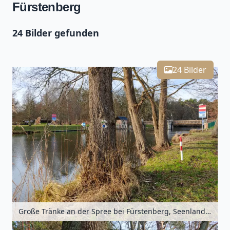
Fürstenberg
24 Bilder gefunden
Leaflet
| Kartendaten ©
OpenStreetMap
-Mitwirkende
24
Zoomen mit Strg+Mausrad
+
24 Bilder
−
Große Tränke an der Spree bei Fürstenberg, Seenland Oder-Spree, Brandenburg, Deutschland