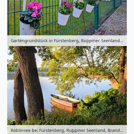
Gartengrundstück in Fürstenberg, Ruppiner Seenland, Brandenburg, Deutschland
Röblinsee bei Fürstenberg, Ruppiner Seenland, Brandenburg, Deutschland