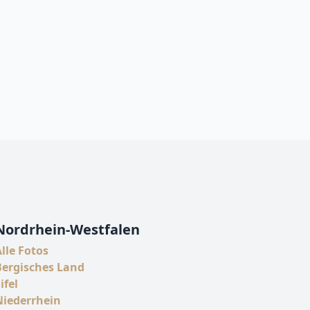
Nordrhein-Westfalen
lle Fotos
Bergisches Land
ifel
Niederrhein