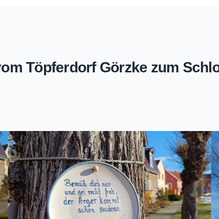
om Töpferdorf Görzke zum Schl
Zoomen mit Strg+Mausrad