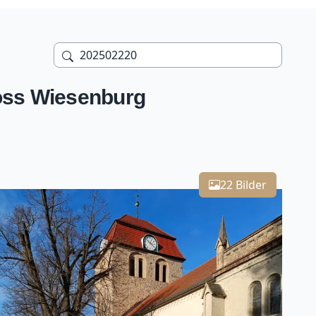
oss Wiesenburg
Leaflet
| Kartendaten ©
OpenStreetMap
-Mitwirkende
22 Bilder