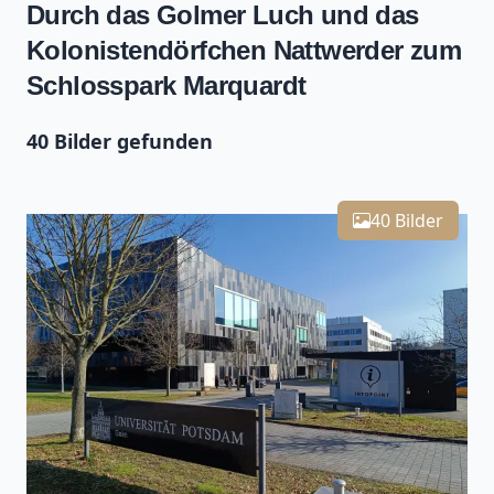
Durch das Golmer Luch und das
Kolonistendörfchen Nattwerder zum
Schlosspark Marquardt
40 Bilder gefunden
Leaflet
| Kartendaten ©
OpenStreetMap
-Mitwirkende
Zoomen mit Strg+Mausrad
+
40 Bilder
−