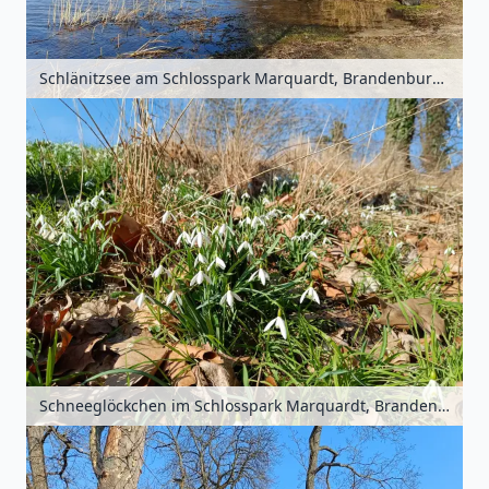
Schlänitzsee am Schlosspark Marquardt, Brandenburg, Deutschland
Schneeglöckchen im Schlosspark Marquardt, Brandenburg, Deutschland