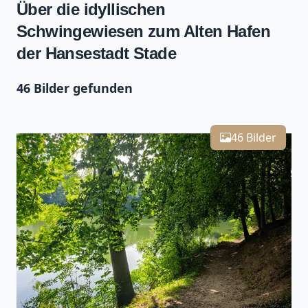
Über die idyllischen
Schwingewiesen zum Alten Hafen
der Hansestadt Stade
46 Bilder gefunden
Leaflet
| Kartendaten ©
OpenStreetMap
-Mitwirkende
Zoomen mit Strg+Mausrad
+
46 Bilder
−