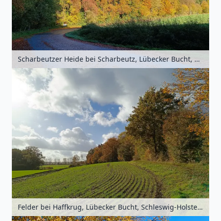
Scharbeutzer Heide bei Scharbeutz, Lübecker Bucht, Schleswig-Holstein, Deutschland
Felder bei Haffkrug, Lübecker Bucht, Schleswig-Holstein, Deutschland