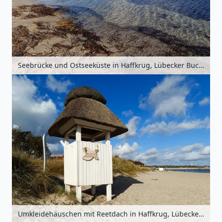
Seebrücke und Ostseeküste in Haffkrug, Lübecker Bucht, Schleswig-Holstein, Deutschland
Umkleidehäuschen mit Reetdach in Haffkrug, Lübecker Bucht, Schleswig-Holstein, Deutschland