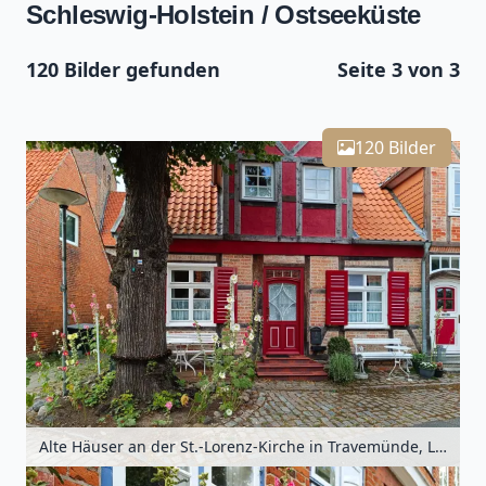
Schleswig-Holstein / Ostseeküste
120 Bilder gefunden
Seite 3 von 3
Leaflet
| Kartendaten ©
OpenStreetMap
-Mitwirkende
Zoomen mit Strg+Mausrad
+
120 Bilder
−
Alte Häuser an der St.-Lorenz-Kirche in Travemünde, Lübecker Bucht, Schleswig-Holstein, Deutschland