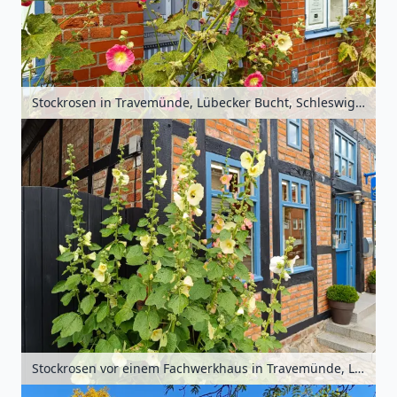
Stockrosen in Travemünde, Lübecker Bucht, Schleswig-Holstein, Deutschland
Stockrosen vor einem Fachwerkhaus in Travemünde, Lübecker Bucht, Schleswig-Holstein, Deutschland