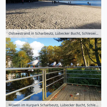
Ostseestrand in Scharbeutz, Lübecker Bucht, Schleswig-Holstein, Deutschland
Möwen im Kurpark Scharbeutz, Lübecker Bucht, Schleswig-Holstein, Deutschland