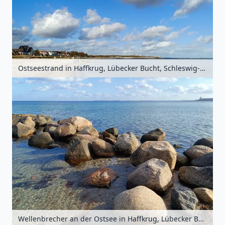
Ostseestrand in Haffkrug, Lübecker Bucht, Schleswig-Holstein, Deutschland
Wellenbrecher an der Ostsee in Haffkrug, Lübecker Bucht, Schleswig-Holstein, Deutschland