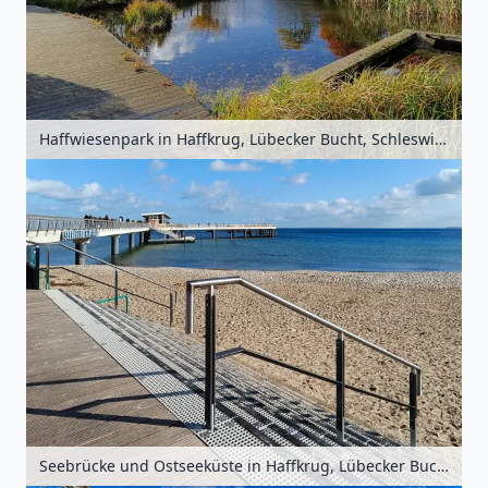
Haffwiesenpark in Haffkrug, Lübecker Bucht, Schleswig-Holstein, Deutschland
Seebrücke und Ostseeküste in Haffkrug, Lübecker Bucht, Schleswig-Holstein, Deutschland