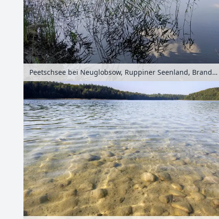
Peetschsee bei Neuglobsow, Ruppiner Seenland, Brandenburg, Deutschland