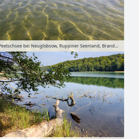
Peetschsee bei Neuglobsow, Ruppiner Seenland, Brandenburg, Deutschland