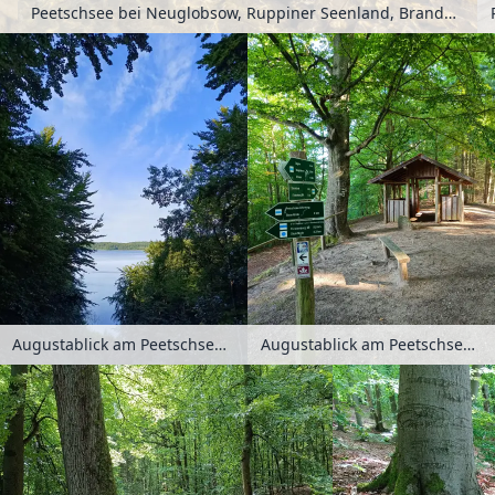
Peetschsee bei Neuglobsow, Ruppiner Seenland, Brandenburg, Deutschland
Augustablick am Peetschsee im NSG Stechlin, Ruppiner Seenland, Brandenburg, Deutschland
Augustablick am Peetschsee im NSG Stechlin, Ruppiner Seenland, Brandenburg, Deutschland