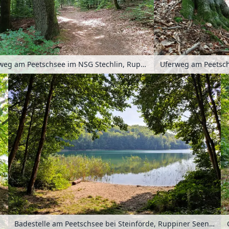
Waldweg am Peetschsee im NSG Stechlin, Ruppiner Seenland, Brandenburg, Deutschland
Badestelle am Peetschsee bei Steinförde, Ruppiner Seenland, Brandenburg, Deutschland