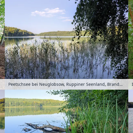
Peetschsee bei Neuglobsow, Ruppiner Seenland, Brandenburg, Deutschland