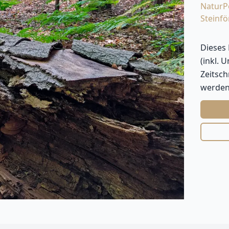
Natur
P
Steinfö
Dieses
(inkl. 
Zeitsc
werden