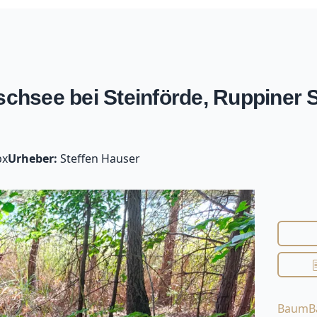
hsee bei Steinförde, Ruppiner 
px
Urheber:
Steffen Hauser
Baum
B