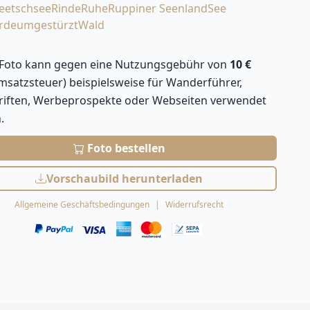
eetschsee
Rinde
Ruhe
Ruppiner Seenland
See
rde
umgestürzt
Wald
 Foto kann gegen eine Nutzungsgebühr von
10 €
Umsatzsteuer) beispielsweise für Wanderführer,
hriften, Werbeprospekte oder Webseiten verwendet
.
Foto bestellen
Vorschaubild herunterladen
Allgemeine Geschäftsbedingungen
Widerrufsrecht