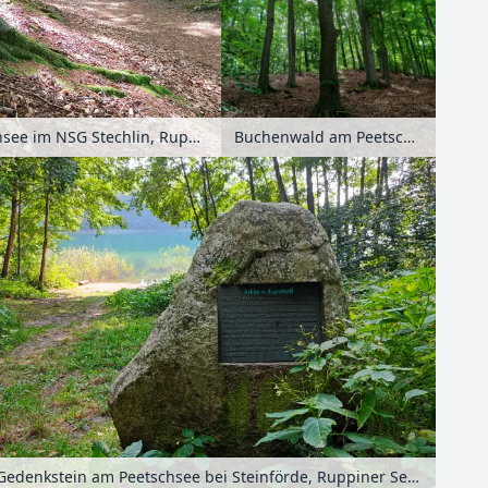
Buchenwald am Peetschsee im NSG Stechlin, Ruppiner Seenland, Brandenburg, Deutschland
Uferweg am Peetschsee im NSG Stechlin, Ruppiner Seenland, Brandenburg, Deutschland
Gedenkstein am Peetschsee bei Steinförde, Ruppiner Seenland, Brandenburg, Deutschland