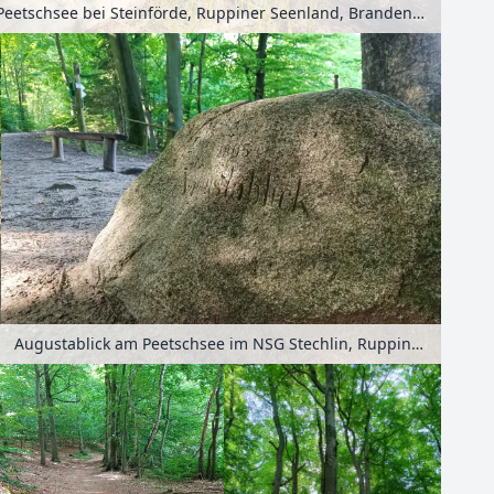
Peetschsee bei Steinförde, Ruppiner Seenland, Brandenburg, Deutschland
Augustablick am Peetschsee im NSG Stechlin, Ruppiner Seenland, Brandenburg, Deutschland