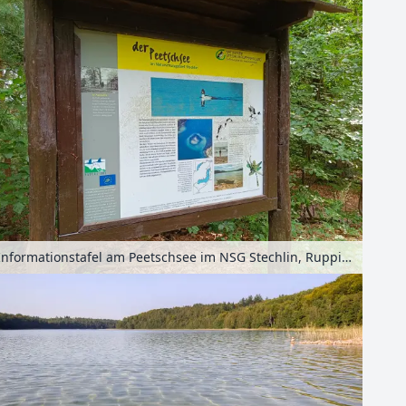
Informationstafel am Peetschsee im NSG Stechlin, Ruppiner Seenland, Brandenburg, Deutschland