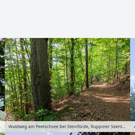
Zoomen mit Strg+Mausrad
schland
Waldweg am Peetschsee bei Steinförde, Ruppiner Seenland, Brandenburg, Deutschland