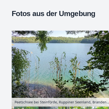
Fotos aus der Umgebung
+
−
Peetschsee bei Steinförde, Ruppiner Seenland, Brandenburg, Deut