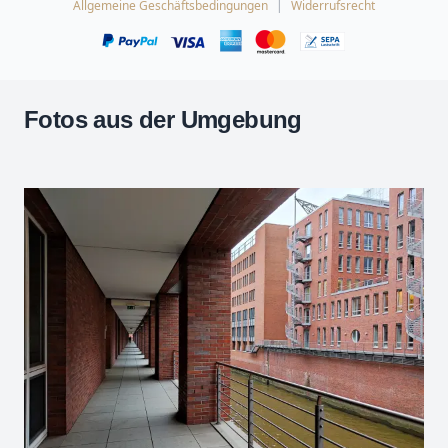
Allgemeine Geschäftsbedingungen
Widerrufsrecht
Fotos aus der Umgebung
Leaflet
| Kartendaten ©
OpenStreetMap
-Mitwirkende
Zoomen mit Strg+Mausrad
+
−