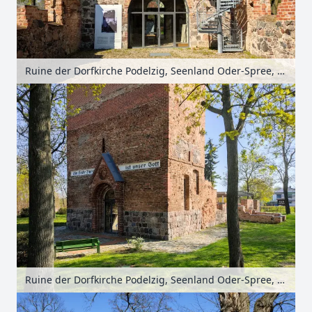
Ruine der Dorfkirche Podelzig, Seenland Oder-Spree, Brandenburg, Deutschland
Ruine der Dorfkirche Podelzig, Seenland Oder-Spree, Brandenburg, Deutschland