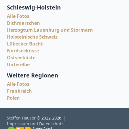
Schleswig-Holstein
Alle Fotos
Dithmarschen
Herzogtum Lauenburg und Stormarn
Holsteinische Schweiz
Lübecker Bucht
Nordseeküste
Ostseeküste
Unterelbe
Weitere Regionen
Alle Fotos
Frankreich
Polen
Steffen Hauser
© 2022-2026
Impressum und Datenschutz