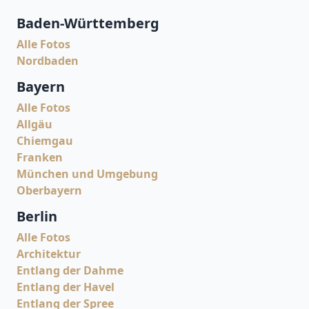
Baden-Württemberg
Alle Fotos
Nordbaden
Bayern
Alle Fotos
Allgäu
Chiemgau
Franken
München und Umgebung
Oberbayern
Berlin
Alle Fotos
Architektur
Entlang der Dahme
Entlang der Havel
Entlang der Spree