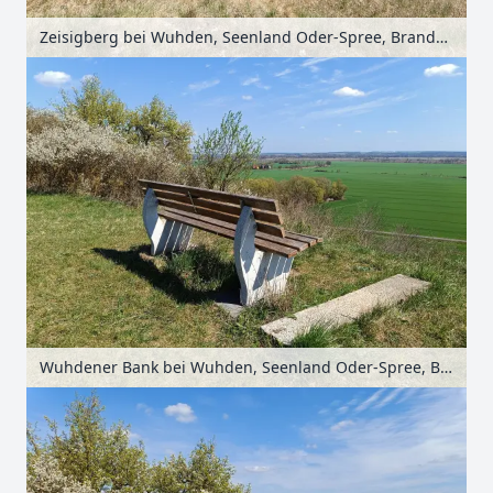
Zeisigberg bei Wuhden, Seenland Oder-Spree, Brandenburg, Deutschland
Wuhdener Bank bei Wuhden, Seenland Oder-Spree, Brandenburg, Deutschland