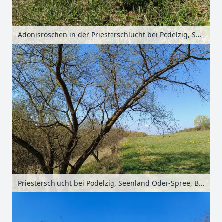
Adonisröschen in der Priesterschlucht bei Podelzig, Seenland Oder-Spree, Brandenburg, Deutschland
Priesterschlucht bei Podelzig, Seenland Oder-Spree, Brandenburg, Deutschland