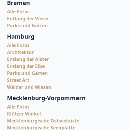
Bremen
Alle Fotos
Entlang der Weser
Parks und Gärten
Hamburg
Alle Fotos
Architektur
Entlang der Alster
Entlang der Elbe
Parks und Gärten
Street Art
Wälder und Wiesen
Mecklenburg-Vorpommern
Alle Fotos
Klützer Winkel
Mecklenburgische Ostseeküste
Mecklenburgische Seenplatte