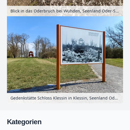
Blick in das Oderbruch bei Wuhden, Seenland Oder-Spree, Brandenburg, Deutschland
Gedenkstätte Schloss Klessin in Klessin, Seenland Oder-Spree, Brandenburg, Deutschland
Kategorien