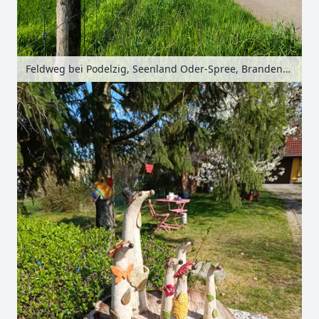
Feldweg bei Podelzig, Seenland Oder-Spree, Brandenburg, Deutschland