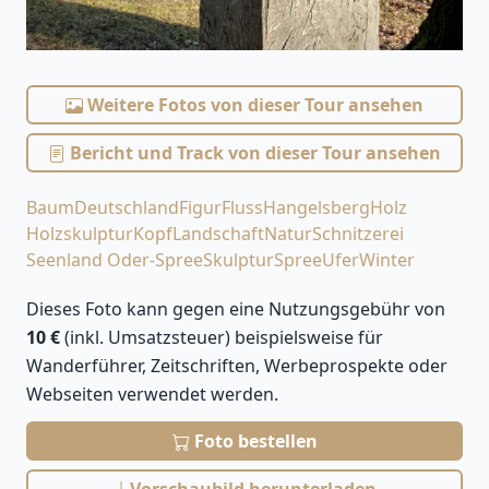
Weitere Fotos von dieser Tour ansehen
Bericht und Track von dieser Tour ansehen
Baum
Deutschland
Figur
Fluss
Hangelsberg
Holz
Holzskulptur
Kopf
Landschaft
Natur
Schnitzerei
Seenland Oder-Spree
Skulptur
Spree
Ufer
Winter
Dieses Foto kann gegen eine Nutzungsgebühr von
10 €
(inkl. Umsatzsteuer) beispielsweise für
Wanderführer, Zeitschriften, Werbeprospekte oder
Webseiten verwendet werden.
Foto bestellen