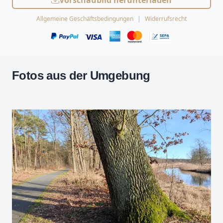
Vorschaubild herunterladen
Allgemeine Geschäftsbedingungen
Widerrufsrecht
Fotos aus der Umgebung
Leaflet
| Kartendaten ©
OpenStreetMap
-Mitwirkende
Zoomen mit Strg+Mausrad
+
−