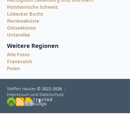
Herzogtum Lauenburg und Stormarn
Holsteinische Schweiz
Lübecker Bucht
Nordseeküste
Ostseeküste
Unterelbe
Weitere Regionen
Alle Fotos
Frankreich
Polen
Steffen Hauser
© 2022-2026
Impressum und Datenschutz