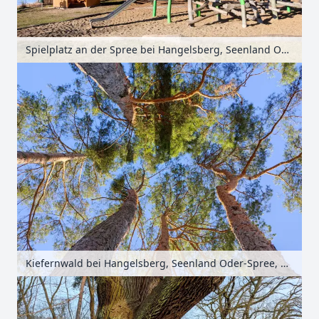
Spielplatz an der Spree bei Hangelsberg, Seenland Oder-Spree, Brandenburg, Deutschland
Kiefernwald bei Hangelsberg, Seenland Oder-Spree, Brandenburg, Deutschland