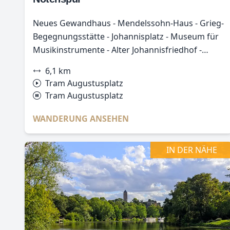
Neues Gewandhaus - Mendelssohn-Haus - Grieg-
Begegnungsstätte - Johannisplatz - Museum für
Musikinstrumente - Alter Johannisfriedhof -
Schumann-Haus - Opernhaus - Alte
6,1 km
Nikolaischule - Alte Handelsbörse - Altes
Tram Augustusplatz
Rathaus - Barthels Hof - Thomaskirche -
Tram Augustusplatz
Städtisches Kaufhaus - Neues Augusteum und
Paulinum
WANDERUNG ANSEHEN
IN DER NÄHE