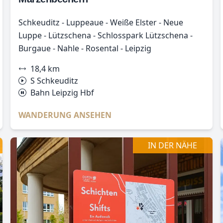
Schkeuditz - Luppeaue - Weiße Elster - Neue
Luppe - Lützschena - Schlosspark Lützschena -
Burgaue - Nahle - Rosental - Leipzig
18,4 km
S Schkeuditz
Bahn Leipzig Hbf
WANDERUNG ANSEHEN
IN DER NÄHE