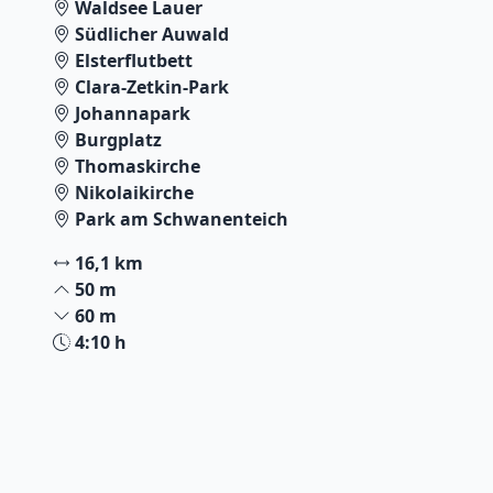
Waldsee Lauer
Südlicher Auwald
Elsterflutbett
Clara-Zetkin-Park
Johannapark
Burgplatz
Thomaskirche
Nikolaikirche
Park am Schwanenteich
16,1 km
50 m
60 m
4:10 h