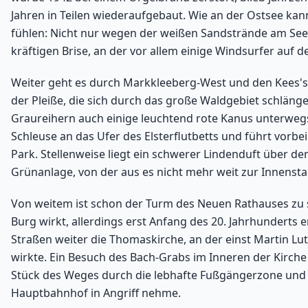
Jahren in Teilen wiederaufgebaut. Wie an der Ostsee k
fühlen: Nicht nur wegen der weißen Sandstrände am Se
kräftigen Brise, an der vor allem einige Windsurfer auf
Weiter geht es durch Markkleeberg-West und den Kees'sc
der Pleiße, die sich durch das große Waldgebiet schläng
Graureihern auch einige leuchtend rote Kanus unterweg
Schleuse an das Ufer des Elsterflutbetts und führt vorbe
Park. Stellenweise liegt ein schwerer Lindenduft über 
Grünanlage, von der aus es nicht mehr weit zur Innenstad
Von weitem ist schon der Turm des Neuen Rathauses zu se
Burg wirkt, allerdings erst Anfang des 20. Jahrhunderts e
Straßen weiter die Thomaskirche, an der einst Martin Lu
wirkte. Ein Besuch des Bach-Grabs im Inneren der Kirche d
Stück des Weges durch die lebhafte Fußgängerzone un
Hauptbahnhof in Angriff nehme.