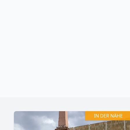
+
−
IN DER NÄHE