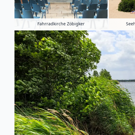
Fahrradkirche Zöbigker
See