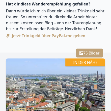
Hat dir diese Wanderempfehlung gefallen?
Dann würde ich mich über ein kleines Trinkgeld sehr
freuen! So unterstützt du direkt die Arbeit hinter
diesem kostenlosen Blog – von der Tourenplanung
bis zur Erstellung der Beiträge. Herzlichen Dank!
Jetzt Trinkgeld über PayPal.me geben
Leaflet
| Kartendaten ©
OpenStreetMap
-Mitwirkende
Zoomen mit Strg+Mausrad
+
75 Bilder
−
IN DER NÄHE