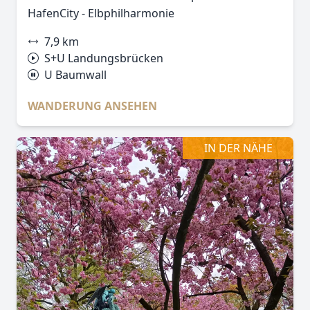
HafenCity - Elbphilharmonie
7,9 km
S+U Landungsbrücken
U Baumwall
WANDERUNG ANSEHEN
IN DER NÄHE