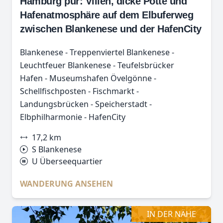
Hamburg pur: Villen, dicke Pötte und
Hafenatmosphäre auf dem Elbuferweg
zwischen Blankenese und der HafenCity
Blankenese - Treppenviertel Blankenese -
Leuchtfeuer Blankenese - Teufelsbrücker
Hafen - Museumshafen Övelgönne -
Schellfischposten - Fischmarkt -
Landungsbrücken - Speicherstadt -
Elbphilharmonie - HafenCity
17,2 km
S Blankenese
U Überseequartier
WANDERUNG ANSEHEN
IN DER NÄHE