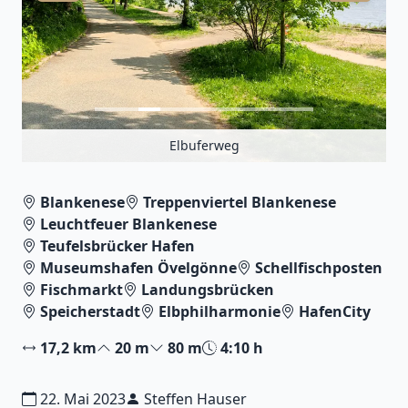
»Alter Schwede«
Blankenese
Treppenviertel Blankenese
Leuchtfeuer Blankenese
Teufelsbrücker Hafen
Museumshafen Övelgönne
Schellfischposten
Fischmarkt
Landungsbrücken
Speicherstadt
Elbphilharmonie
HafenCity
17,2 km
20 m
80 m
4:10 h
22. Mai 2023
Steffen Hauser