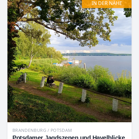
IN DER NÄHE
BRANDENBURG / POTSDAM
Potsdamer Jagdszenen und Havelblicke