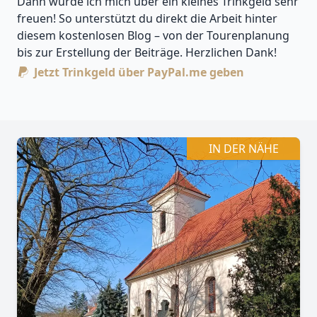
Dann würde ich mich über ein kleines Trinkgeld sehr
freuen! So unterstützt du direkt die Arbeit hinter
diesem kostenlosen Blog – von der Tourenplanung
bis zur Erstellung der Beiträge. Herzlichen Dank!
Jetzt Trinkgeld über PayPal.me geben
Leaflet
| Kartendaten ©
OpenStreetMap
-Mitwirkende
Zoomen mit Strg+Mausrad
+
−
IN DER NÄHE