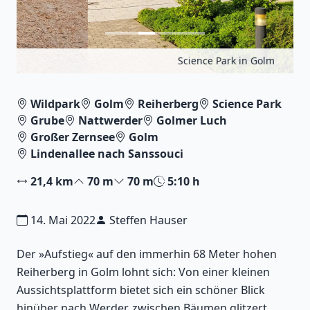
Science Park in Golm
Wildpark
Golm
Reiherberg
Science Park
Grube
Nattwerder
Golmer Luch
Großer Zernsee
Golm
Lindenallee nach Sanssouci
21,4 km
70 m
70 m
5:10 h
14. Mai 2022
Steffen Hauser
Der »Aufstieg« auf den immerhin 68 Meter hohen
Reiherberg in Golm lohnt sich: Von einer kleinen
Aussichtsplattform bietet sich ein schöner Blick
hinüber nach Werder, zwischen Bäumen glitzert