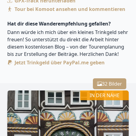
GPX-Track herunterladen
Tour bei Komoot ansehen und kommentieren
Hat dir diese Wanderempfehlung gefallen?
Dann würde ich mich über ein kleines Trinkgeld sehr
freuen! So unterstützt du direkt die Arbeit hinter
diesem kostenlosen Blog – von der Tourenplanung
bis zur Erstellung der Beiträge. Herzlichen Dank!
Jetzt Trinkgeld über PayPal.me geben
Leaflet
| Kartendaten ©
OpenStreetMap
-Mitwirkende
Zoomen mit Strg+Mausrad
+
32 Bilder
−
IN DER NÄHE