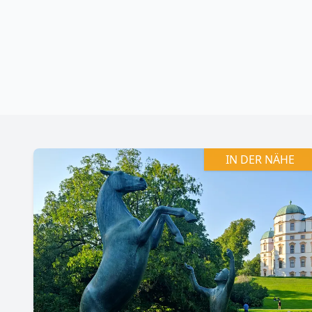
+
−
IN DER NÄHE