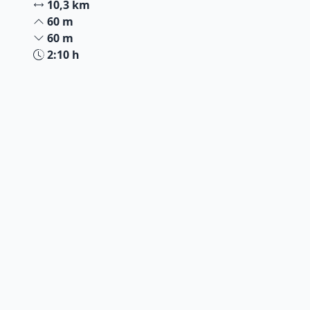
10,3 km
60 m
60 m
2:10 h