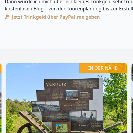
Dann würde ich mich über ein kleines Trinkgeld sehr freu
kostenlosen Blog – von der Tourenplanung bis zur Erstel
Jetzt Trinkgeld über PayPal.me geben
Zoomen mit Strg+Mausrad
IN DER NÄHE