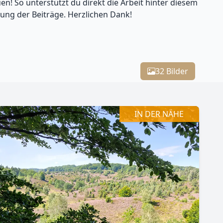
en! So unterstützt du direkt die Arbeit hinter diesem
lung der Beiträge. Herzlichen Dank!
Leaflet
| Kartendaten ©
OpenStreetMap
-Mitwirkende
32 Bilder
IN DER NÄHE