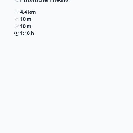
Historischer Friedhof
4,4 km
10 m
10 m
1:10 h