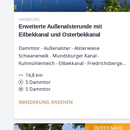
HAMBURG
Erweiterte Außenalsterunde mit
Eilbekkanal und Osterbekkanal
Dammtor - Außenalster - Alsterwiese
Schwanenwik - Mundsburger Kanal -
Kuhmühlenteich - Eilbekkanal - Friedrichsberger
Park - Elfriede-Lohse-Wächtler-Rosengarten -
14,8 km
Osterbekkanal - Außenalster - Dammtor
S Dammtor
S Dammtor
WANDERUNG ANSEHEN
IN DER NÄHE