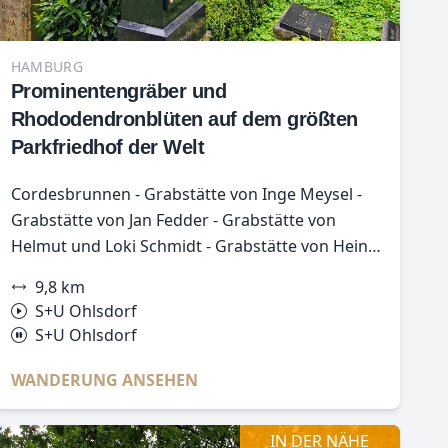
HAMBURG
Prominentengräber und
Rhododendronblüten auf dem größten
Parkfriedhof der Welt
Cordesbrunnen - Grabstätte von Inge Meysel -
Grabstätte von Jan Fedder - Grabstätte von
Helmut und Loki Schmidt - Grabstätte von Heinz
Erhardt - Pröckelmoorteich - Grabstätte von
9,8 km
Hans Albers - Grabstätte von Carl Hagenbeck -
S+U Ohlsdorf
Hamburger Bestattungsforum
S+U Ohlsdorf
WANDERUNG ANSEHEN
IN DER NÄHE