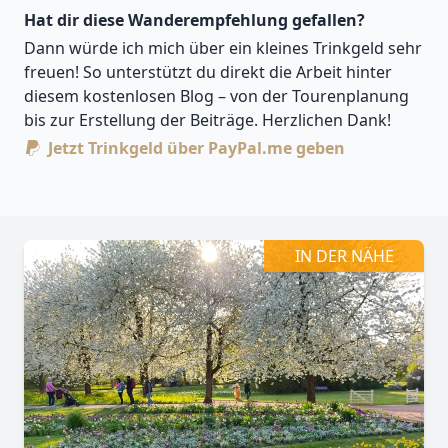
Hat dir diese Wanderempfehlung gefallen?
Dann würde ich mich über ein kleines Trinkgeld sehr
freuen! So unterstützt du direkt die Arbeit hinter
diesem kostenlosen Blog – von der Tourenplanung
bis zur Erstellung der Beiträge. Herzlichen Dank!
Jetzt Trinkgeld über PayPal.me geben
Leaflet
| Kartendaten ©
OpenStreetMap
-Mitwirkende
Zoomen mit Strg+Mausrad
+
−
IN DER NÄHE