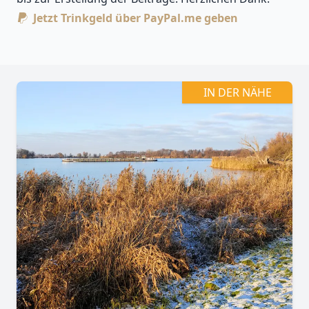
Jetzt Trinkgeld über PayPal.me geben
Leaflet
| Kartendaten ©
OpenStreetMap
-Mitwirkende
Zoomen mit Strg+Mausrad
+
−
IN DER NÄHE