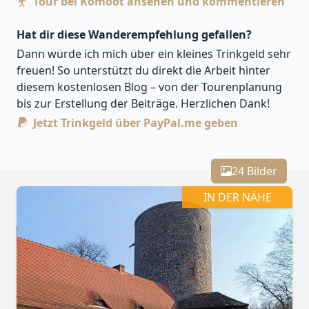
Tour bei Komoot ansehen und kommentieren
Hat dir diese Wanderempfehlung gefallen?
Dann würde ich mich über ein kleines Trinkgeld sehr
freuen! So unterstützt du direkt die Arbeit hinter
diesem kostenlosen Blog – von der Tourenplanung
bis zur Erstellung der Beiträge. Herzlichen Dank!
Jetzt Trinkgeld über PayPal.me geben
Leaflet
| Kartendaten ©
OpenStreetMap
-Mitwirkende
Zoomen mit Strg+Mausrad
+
24 Bilder
−
IN DER NÄHE